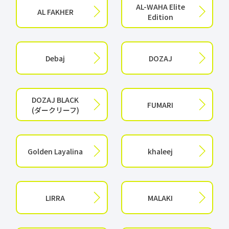
AL-WAHA Elite
AL FAKHER
Edition
Debaj
DOZAJ
DOZAJ BLACK
FUMARI
(ダークリーフ)
Golden Layalina
khaleej
LIRRA
MALAKI