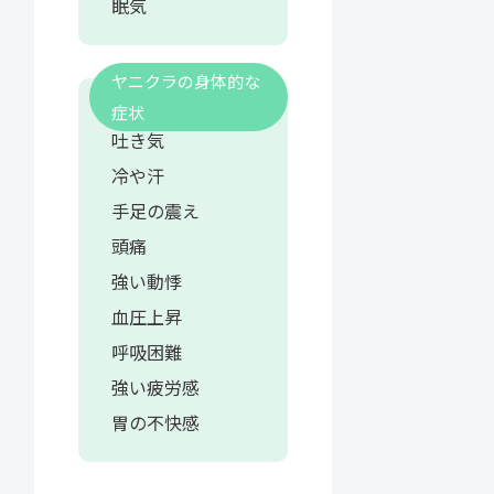
眠気
ヤニクラの身体的な
症状
吐き気
冷や汗
手足の震え
頭痛
強い動悸
血圧上昇
呼吸困難
強い疲労感
胃の不快感