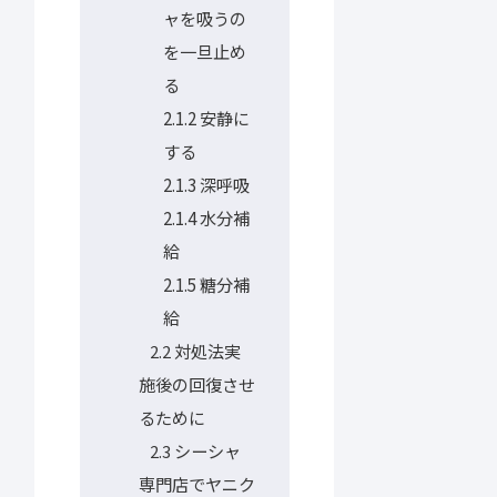
ャを吸うの
を一旦止め
る
2.1.2
安静に
する
2.1.3
深呼吸
2.1.4
水分補
給
2.1.5
糖分補
給
対処法実
2.2
施後の回復させ
るために
シーシャ
2.3
専門店でヤニク